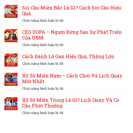
Song
Thủ
Soi Cầu Miền Bắc Là Gì? Cách Soi Cầu Hiệu
Đề
Quả
Miền
ở
Chức năng bình luận bị tắt
Bắc
Soi
Là
Cầu
CEO DOPA – Người Đứng Sau Sự Phát Triển
Gì?
Miền
Cách
Của U888
Bắc
Bắt
ở
Chức năng bình luận bị tắt
Là
Song
CEO
Gì?
Thủ
DOPA
Cách Đánh Lô Gan Hiệu Quả, Thắng Lớn
Cách
Hiệu
–
Soi
Quả
ở
Chức năng bình luận bị tắt
Người
Cầu
Cách
Đứng
Hiệu
Đánh
Xổ Số Miền Nam – Cách Chơi Và Lịch Quay
Sau
Quả
Lô
Sự
Mới Nhất
Gan
Phát
ở
Chức năng bình luận bị tắt
Hiệu
Triển
Xổ
Quả,
Của
Số
Thắng
Xổ Số Miền Trung Là Gì? Lịch Quay Và Cơ
U888
Miền
Lớn
Cấu Phát Thưởng
Nam
ở
Chức năng bình luận bị tắt
–
Xổ
Cách
Số
Chơi
Miền
Và
Trung