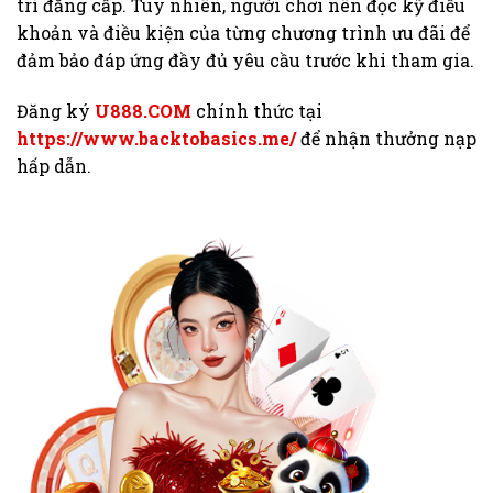
trí đẳng cấp. Tuy nhiên, người chơi nên đọc kỹ điều
khoản và điều kiện của từng chương trình ưu đãi để
đảm bảo đáp ứng đầy đủ yêu cầu trước khi tham gia.
Đăng ký
U888.COM
chính thức tại
https://www.backtobasics.me/
để nhận thưởng nạp
hấp dẫn.