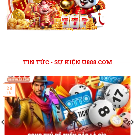
TIN TỨC - SỰ KIỆN U888.COM
28
Th1