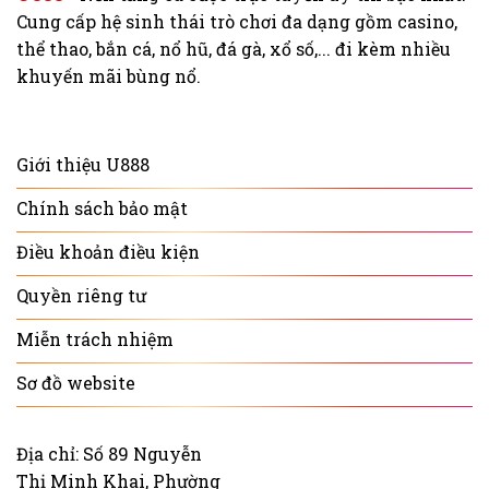
Cung cấp hệ sinh thái trò chơi đa dạng gồm casino,
thể thao, bắn cá, nổ hũ, đá gà, xổ số,... đi kèm nhiều
khuyến mãi bùng nổ.
Giới thiệu U888
Chính sách bảo mật
Điều khoản điều kiện
Quyền riêng tư
Miễn trách nhiệm
Sơ đồ website
Địa chỉ: Số 89 Nguyễn
Thị Minh Khai, Phường