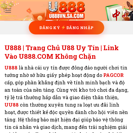
Bỏ
qua
nội
dung
ĐĂNG KÝ
ĐĂNG NHẬP
U888 | Trang Chủ U88 Uy Tín | Link
Vào U888.COM Không Chặn
U888
là nhà cái uy tín được đông đảo người chơi tin
tưởng nhờ sở hữu giấy phép hoạt động do
PAGCOR
cấp, góp phần khẳng định về tính minh bạch và độ
an toàn của nền tảng. Cùng với kho trò chơi đa dạng,
tỷ lệ trả thưởng hấp dẫn và giao diện thân thiện,
UU88
còn thường xuyên tung ra loạt ưu đãi linh
hoạt, được thiết kế độc quyền dành cho hội viên nền
tảng. Hệ thống bảo mật hiện đại giúp bảo vệ thông
tin cá nhân và giao dịch, mang đến trải nghiệm giải