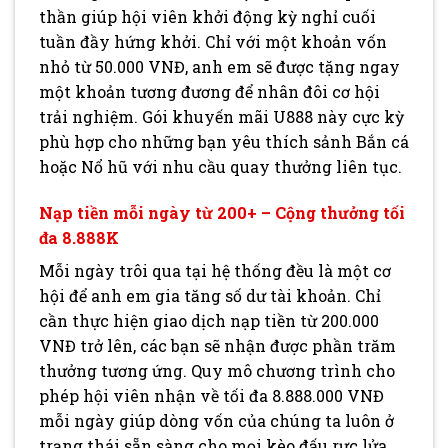
thần giúp hội viên khởi động kỳ nghỉ cuối
tuần đầy hứng khởi. Chỉ với một khoản vốn
nhỏ từ 50.000 VNĐ, anh em sẽ được tặng ngay
một khoản tương đương để nhân đôi cơ hội
trải nghiệm. Gói khuyến mãi U888 này cực kỳ
phù hợp cho những bạn yêu thích sảnh Bắn cá
hoặc Nổ hũ với nhu cầu quay thưởng liên tục.
Nạp tiền mỗi ngày từ 200+ – Cộng thưởng tối
đa 8.888K
Mỗi ngày trôi qua tại hệ thống đều là một cơ
hội để anh em gia tăng số dư tài khoản. Chỉ
cần thực hiện giao dịch nạp tiền từ 200.000
VNĐ trở lên, các bạn sẽ nhận được phần trăm
thưởng tương ứng. Quy mô chương trình cho
phép hội viên nhận về tối đa 8.888.000 VNĐ
mỗi ngày giúp dòng vốn của chúng ta luôn ở
trạng thái sẵn sàng cho mọi kèo đấu rực lửa.