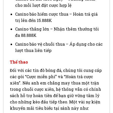
cho mỗi lượt đặt cược hợp lệ
Casino bảo hiểm cược thua – Hoàn trả giá
trị lên đến 15.888K
Casino thắng lớn – Nhận thêm thưởng tối
đa 88.888K
Casino bảo vệ chuỗi thua – Áp dụng cho các
lượt thua liên tiếp
Thể thao
Đối với các tín đồ bóng đá, chúng tôi cung cấp
các gói “Cược miễn phí” và “Hoàn trả cược
xiên”. Nếu anh em chẳng may thua một trận
trong chuỗi cược xiên, hệ thống vẫn có chính
sách hỗ trợ hoàn tiền để bạn giữ vững tâm lý
cho những kèo đấu tiếp theo. Một vài sự kiện
khuyến mãi tiêu biểu tại sảnh này như: