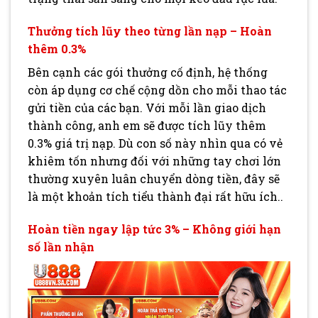
Thưởng tích lũy theo từng lần nạp – Hoàn
thêm 0.3%
Bên cạnh các gói thưởng cố định, hệ thống
còn áp dụng cơ chế cộng dồn cho mỗi thao tác
gửi tiền của các bạn. Với mỗi lần giao dịch
thành công, anh em sẽ được tích lũy thêm
0.3% giá trị nạp. Dù con số này nhìn qua có vẻ
khiêm tốn nhưng đối với những tay chơi lớn
thường xuyên luân chuyển dòng tiền, đây sẽ
là một khoản tích tiểu thành đại rất hữu ích..
Hoàn tiền ngay lập tức 3% – Không giới hạn
số lần nhận