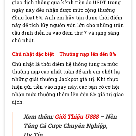
giao dịch thông qua kênh tiền ảo USDT trong
ngày này đều nhận được mức cộng thưởng
đồng loạt 5%. Anh em hãy tận dụng thời điểm
này để tích lũy nguồn vốn lớn cho những trận
cầu đinh diễn ra vào đêm thứ 7 và rạng sáng
chủ nhật.
Chủ nhật đặc biệt – Thưởng nạp lên đến 8%
Chủ nhật là thời điểm hệ thống tung ra mức
thưởng nạp cao nhất tuần để anh em chốt hạ
những giải thưởng Jackpot giá trị. Khi thực
hiện gửi tiền vào ngày này, các bạn có cơ hội
nhận mức thưởng thêm lên đến 8% giá trị giao
dịch.
Xem thêm:
Giới Thiệu U888
– Nền
Tảng Cá Cược Chuyên Nghiệp,
Uy Tín