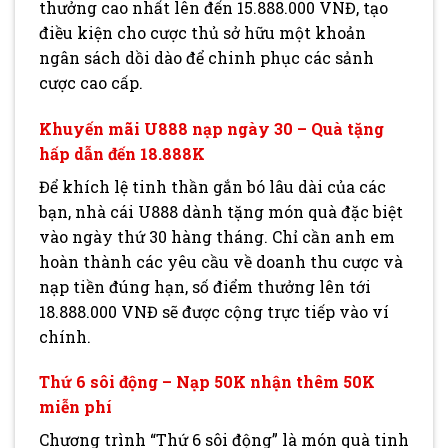
thưởng cao nhất lên đến 15.888.000 VNĐ, tạo
điều kiện cho cược thủ sở hữu một khoản
ngân sách dồi dào để chinh phục các sảnh
cược cao cấp.
Khuyến mãi U888 nạp ngày 30 – Quà tặng
hấp dẫn đến 18.888K
Để khích lệ tinh thần gắn bó lâu dài của các
bạn, nhà cái U888 dành tặng món quà đặc biệt
vào ngày thứ 30 hàng tháng. Chỉ cần anh em
hoàn thành các yêu cầu về doanh thu cược và
nạp tiền đúng hạn, số điểm thưởng lên tới
18.888.000 VNĐ sẽ được cộng trực tiếp vào ví
chính.
Thứ 6 sôi động – Nạp 50K nhận thêm 50K
miễn phí
Chương trình “Thứ 6 sôi động” là món quà tinh