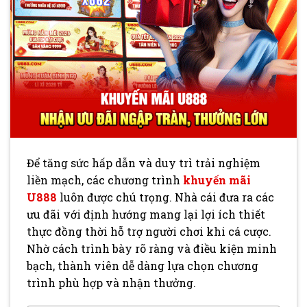
Để tăng sức hấp dẫn và duy trì trải nghiệm
liền mạch, các chương trình
khuyến mãi
U888
luôn được chú trọng. Nhà cái đưa ra các
ưu đãi với định hướng mang lại lợi ích thiết
thực đồng thời hỗ trợ người chơi khi cá cược.
Nhờ cách trình bày rõ ràng và điều kiện minh
bạch, thành viên dễ dàng lựa chọn chương
trình phù hợp và nhận thưởng.