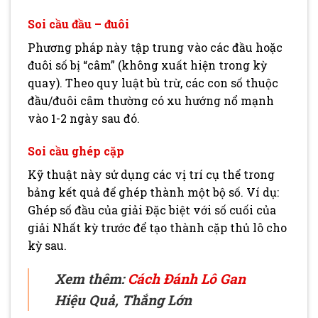
Soi cầu đầu – đuôi
Phương pháp này tập trung vào các đầu hoặc
đuôi số bị “câm” (không xuất hiện trong kỳ
quay). Theo quy luật bù trừ, các con số thuộc
đầu/đuôi câm thường có xu hướng nổ mạnh
vào 1-2 ngày sau đó.
Soi cầu ghép cặp
Kỹ thuật này sử dụng các vị trí cụ thể trong
bảng kết quả để ghép thành một bộ số. Ví dụ:
Ghép số đầu của giải Đặc biệt với số cuối của
giải Nhất kỳ trước để tạo thành cặp thủ lô cho
kỳ sau.
Xem thêm:
Cách Đánh Lô Gan
Hiệu Quả, Thắng Lớn