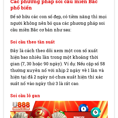
Các phương pháp soi cầu miền Bắc
phổ biến
Để sở hữu các con số đẹp, có tiềm năng thì mọi
người không nên bỏ qua các phương pháp soi
cầu miền Bắc cơ bản như sau:
Soi cầu theo tần suất
Đây là cách theo dõi xem một con số xuất
hiện bao nhiêu lần trong một khoảng thời
gian (7, 30 hoặc 90 ngày). Ví dụ: Nếu cặp số 58
thường xuyên nổ với nhịp 2 ngày về 1 lần và
hiện tại đã 2 ngày nó chưa xuất hiện thì xác
suất nổ vào ngày thứ 3 là rất cao.
Soi cầu lô gan