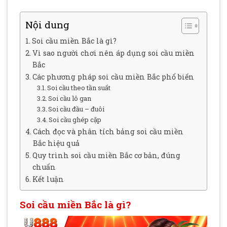
Nội dung
Soi cầu miền Bắc là gì?
Vì sao người chơi nên áp dụng soi cầu miền
Bắc
Các phương pháp soi cầu miền Bắc phổ biến
Soi cầu theo tần suất
Soi cầu lô gan
Soi cầu đầu – đuôi
Soi cầu ghép cặp
Cách đọc và phân tích bảng soi cầu miền
Bắc hiệu quả
Quy trình soi cầu miền Bắc cơ bản, đúng
chuẩn
Kết luận
Soi cầu miền Bắc là gì?