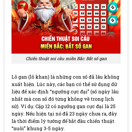
Chiến thuật soi cầu miền Bắc: Bắt số gan
Lô gan (lô khan) là những con số đã lâu không
xuất hiện. Lúc này, các bạn có thể sử dụng dữ
liệu để xác định “ngưỡng cực đại” (số ngày lâu
nhất mà con số đó từng không về trong lịch
sử). Ví dụ: Cặp 12 có ngưỡng gan cực đại là 25
ngày. Nếu hiện tại nó đã 23 ngày chưa ra, đây
là thời điểm lý tưởng để bắt đầu chiến thuật
“nuôi” khung 3-5 ngày.