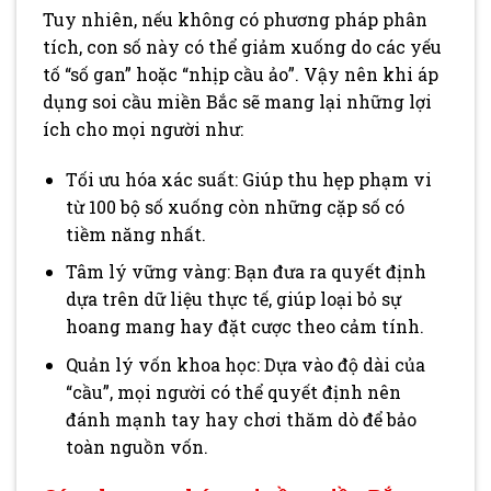
Tuy nhiên, nếu không có phương pháp phân
tích, con số này có thể giảm xuống do các yếu
tố “số gan” hoặc “nhịp cầu ảo”. Vậy nên khi áp
dụng soi cầu miền Bắc sẽ mang lại những lợi
ích cho mọi người như:
Tối ưu hóa xác suất: Giúp thu hẹp phạm vi
từ 100 bộ số xuống còn những cặp số có
tiềm năng nhất.
Tâm lý vững vàng: Bạn đưa ra quyết định
dựa trên dữ liệu thực tế, giúp loại bỏ sự
hoang mang hay đặt cược theo cảm tính.
Quản lý vốn khoa học: Dựa vào độ dài của
“cầu”, mọi người có thể quyết định nên
đánh mạnh tay hay chơi thăm dò để bảo
toàn nguồn vốn.