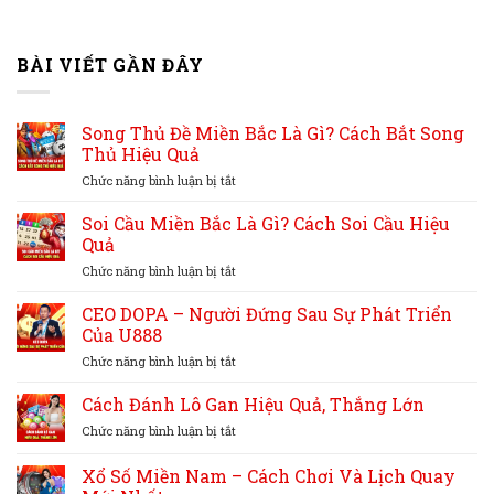
BÀI VIẾT GẦN ĐÂY
Song Thủ Đề Miền Bắc Là Gì? Cách Bắt Song
Thủ Hiệu Quả
ở
Chức năng bình luận bị tắt
Song
Thủ
Soi Cầu Miền Bắc Là Gì? Cách Soi Cầu Hiệu
Đề
Quả
Miền
ở
Chức năng bình luận bị tắt
Bắc
Soi
Là
Cầu
CEO DOPA – Người Đứng Sau Sự Phát Triển
Gì?
Miền
Cách
Của U888
Bắc
Bắt
ở
Chức năng bình luận bị tắt
Là
Song
CEO
Gì?
Thủ
DOPA
Cách Đánh Lô Gan Hiệu Quả, Thắng Lớn
Cách
Hiệu
–
Soi
Quả
ở
Chức năng bình luận bị tắt
Người
Cầu
Cách
Đứng
Hiệu
Đánh
Xổ Số Miền Nam – Cách Chơi Và Lịch Quay
Sau
Quả
Lô
Sự