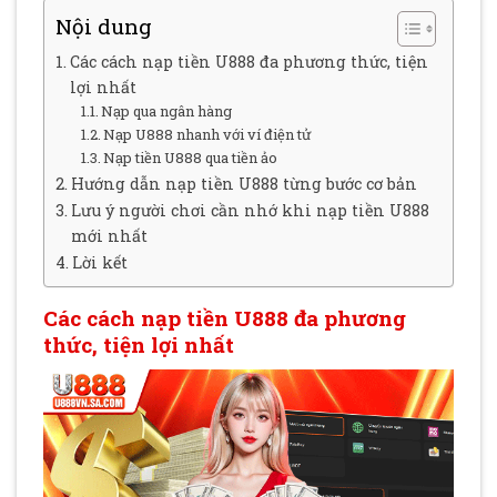
Nội dung
Các cách nạp tiền U888 đa phương thức, tiện
lợi nhất
Nạp qua ngân hàng
Nạp U888 nhanh với ví điện tử
Nạp tiền U888 qua tiền ảo
Hướng dẫn nạp tiền U888 từng bước cơ bản
Lưu ý người chơi cần nhớ khi nạp tiền U888
mới nhất
Lời kết
Các cách nạp tiền U888 đa phương
thức, tiện lợi nhất