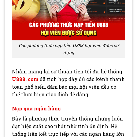
Các phương thức nạp tiền U888 hội viên được sử
dụng
Nhằm mang lại sự thuận tiện tối đa, hệ thống
U888. com
đã tích hợp đầy đủ các kênh thanh
toán phổ biến, đảm bảo mọi hội viên đều có
thể thực hiện giao dịch dễ dàng.
Nạp qua ngân hàng
Đây là phương thức truyền thống nhưng luôn
đạt hiệu suất cao nhất nhờ tính ổn định. Hệ
thống liên kết trực tiếp với các ngân hàng lớn