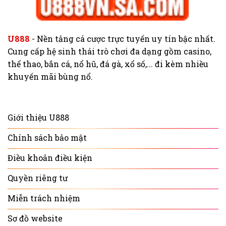
Thưởng
U888
- Nền tảng cá cược trực tuyến uy tín bậc nhất.
Cung cấp hệ sinh thái trò chơi đa dạng gồm casino,
thể thao, bắn cá, nổ hũ, đá gà, xổ số,... đi kèm nhiều
khuyến mãi bùng nổ.
Giới thiệu U888
Chính sách bảo mật
Điều khoản điều kiện
Quyền riêng tư
Miễn trách nhiệm
Sơ đồ website