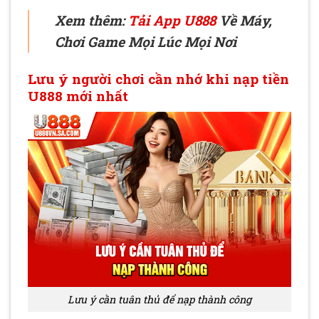
Xem thêm:
Tải App U888
Về Máy,
Chơi Game Mọi Lúc Mọi Nơi
Lưu ý người chơi cần nhớ khi nạp tiền
U888 mới nhất
Lưu ý cần tuân thủ để nạp thành công