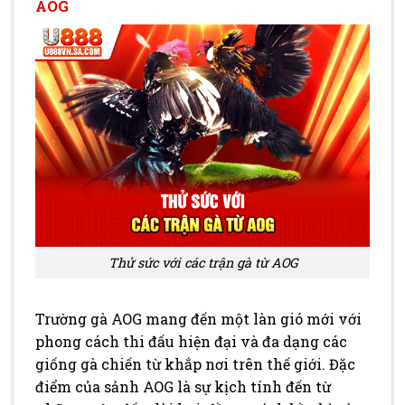
AOG
Thử sức với các trận gà từ AOG
Trường gà AOG mang đến một làn gió mới với
phong cách thi đấu hiện đại và đa dạng các
giống gà chiến từ khắp nơi trên thế giới. Đặc
điểm của sảnh AOG là sự kịch tính đến từ