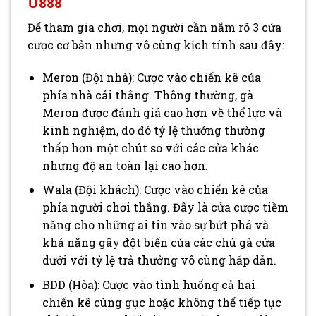
U888
Để tham gia chơi, mọi người cần nắm rõ 3 cửa
cược cơ bản nhưng vô cùng kịch tính sau đây:
Meron (Đội nhà): Cược vào chiến kê của
phía nhà cái thắng. Thông thường, gà
Meron được đánh giá cao hơn về thể lực và
kinh nghiệm, do đó tỷ lệ thưởng thường
thấp hơn một chút so với các cửa khác
nhưng độ an toàn lại cao hơn.
Wala (Đội khách): Cược vào chiến kê của
phía người chơi thắng. Đây là cửa cược tiềm
năng cho những ai tin vào sự bứt phá và
khả năng gây đột biến của các chú gà cửa
dưới với tỷ lệ trả thưởng vô cùng hấp dẫn.
BDD (Hòa): Cược vào tình huống cả hai
chiến kê cùng gục hoặc không thể tiếp tục