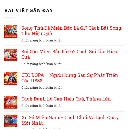
BÀI VIẾT GẦN ĐÂY
Song Thủ Đề Miền Bắc Là Gì? Cách Bắt Song
Thủ Hiệu Quả
ở
Chức năng bình luận bị tắt
Song
Thủ
Soi Cầu Miền Bắc Là Gì? Cách Soi Cầu Hiệu
Đề
Quả
Miền
ở
Chức năng bình luận bị tắt
Bắc
Soi
Là
Cầu
CEO DOPA – Người Đứng Sau Sự Phát Triển
Gì?
Miền
Cách
Của U888
Bắc
Bắt
ở
Chức năng bình luận bị tắt
Là
Song
CEO
Gì?
Thủ
DOPA
Cách Đánh Lô Gan Hiệu Quả, Thắng Lớn
Cách
Hiệu
–
Soi
Quả
ở
Chức năng bình luận bị tắt
Người
Cầu
Cách
Đứng
Hiệu
Đánh
Xổ Số Miền Nam – Cách Chơi Và Lịch Quay
Sau
Quả
Lô
Sự
Mới Nhất
Gan
Phát