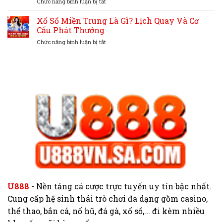
ở
Chức năng bình luận bị tắt
Hiệu
Triển
Xổ
Quả,
Của
Số
Thắng
Xổ Số Miền Trung Là Gì? Lịch Quay Và Cơ
U888
Miền
Lớn
Cấu Phát Thưởng
Nam
ở
Chức năng bình luận bị tắt
–
Xổ
Cách
Số
Chơi
Miền
Và
Trung
Lịch
Là
Quay
Gì?
Mới
Lịch
Nhất
Quay
Và
Cơ
Cấu
Phát
Thưởng
U888
- Nền tảng cá cược trực tuyến uy tín bậc nhất.
Cung cấp hệ sinh thái trò chơi đa dạng gồm casino,
thể thao, bắn cá, nổ hũ, đá gà, xổ số,... đi kèm nhiều