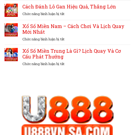
Gì?
Thủ
DOPA
Cách Đánh Lô Gan Hiệu Quả, Thắng Lớn
Cách
Hiệu
–
Soi
Quả
ở
Chức năng bình luận bị tắt
Người
Cầu
Cách
Đứng
Hiệu
Đánh
Xổ Số Miền Nam – Cách Chơi Và Lịch Quay
Sau
Quả
Lô
Sự
Mới Nhất
Gan
Phát
ở
Chức năng bình luận bị tắt
Hiệu
Triển
Xổ
Quả,
Của
Số
Thắng
Xổ Số Miền Trung Là Gì? Lịch Quay Và Cơ
U888
Miền
Lớn
Cấu Phát Thưởng
Nam
ở
Chức năng bình luận bị tắt
–
Xổ
Cách
Số
Chơi
Miền
Và
Trung
Lịch
Là
Quay
Gì?
Mới
Lịch
Nhất
Quay
Và
Cơ
Cấu
Phát
Thưởng