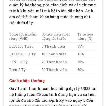
quản lý hệ thống, phí giao dịch và các chương
trình khuyến mãi mà hội viên đã nhận. Anh
em có thể tham khảo bảng mức thưởng chi
tiết dưới đây:
Tổng lợi nhuận
Số hội viên hoạt
Tỷ lệ hoa
ròng (VNĐ)
động tối thiểu
hồng (%)
Dưới 100 Triệu
5 Thành viên
35%
100 Triệu – 1 Tỷ
10 Thành viên
45%
1 Tỷ – 3 Tỷ
20 Thành viên
55%
Trên 3 Tỷ
30 Thành viên
60%
Cách nhận thưởng
Quy trình thanh toán hoa hồng đại lý U888 tại
hệ thống luôn đề cao tính đúng hạn và sự tiện
lợi tối đa cho đối tác. Định kỳ vào ngày 5 đến