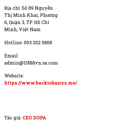
Địa chỉ: Số 89 Nguyễn
Thị Minh Khai, Phường
6, Quận 3, TP. Hồ Chí
Minh, Việt Nam
Hotline: 093 202 0808
Email:
admin@U888vn.sa.com
Website:
https://www.backtobasics.me/
Tác giả:
CEO DOPA