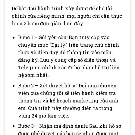
Để bắt đầu hành trình xây dựng đế chế tài
chính của riêng mình, mọi người chỉ cần thực
hiện 3 bước đơn giản dưới đây.
Bước 1 – Gửi yêu cầu: Bạn truy cập vào
chuyên mục “Đại lý” trên trang chủ chính
thức và điền đầy đủ thông tin vào mẫu
đăng ký. Lưu ý cung cấp số điện thoại và
Telegram chính xác để bộ phận hỗ trợ liên
hệ sớm nhất.
Bước 2 – Xét duyệt hồ sơ: Đội ngũ chuyên
viên của chúng tôi sẽ tiến hành kiểm tra
thông tin và kế hoạch marketing của anh
em. Quá trình này thường diễn ra trong
vòng 24 giờ làm việc.
Bước 3 – Nhận mã định danh: Sau khi hồ sơ
được phê duyệt, các bạn sẽ nhận được một