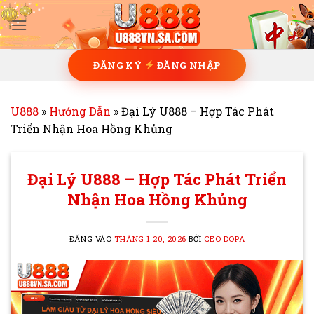
Bỏ
qua
nội
dung
ĐĂNG KÝ
ĐĂNG NHẬP
U888
»
Hướng Dẫn
»
Đại Lý U888 – Hợp Tác Phát
Triển Nhận Hoa Hồng Khủng
Đại Lý U888 – Hợp Tác Phát Triển
Nhận Hoa Hồng Khủng
ĐĂNG VÀO
THÁNG 1 20, 2026
BỞI
CEO DOPA