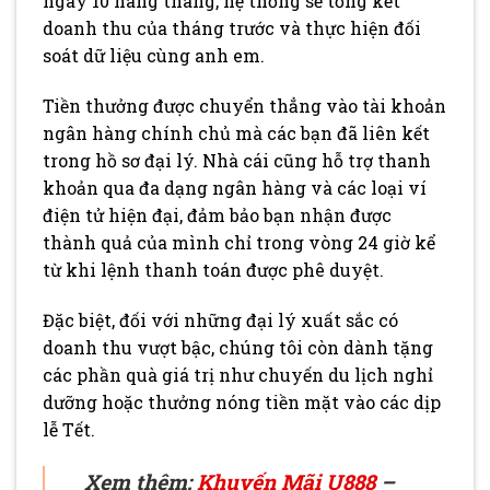
ngày 10 hàng tháng, hệ thống sẽ tổng kết
doanh thu của tháng trước và thực hiện đối
soát dữ liệu cùng anh em.
Tiền thưởng được chuyển thẳng vào tài khoản
ngân hàng chính chủ mà các bạn đã liên kết
trong hồ sơ đại lý. Nhà cái cũng hỗ trợ thanh
khoản qua đa dạng ngân hàng và các loại ví
điện tử hiện đại, đảm bảo bạn nhận được
thành quả của mình chỉ trong vòng 24 giờ kể
từ khi lệnh thanh toán được phê duyệt.
Đặc biệt, đối với những đại lý xuất sắc có
doanh thu vượt bậc, chúng tôi còn dành tặng
các phần quà giá trị như chuyến du lịch nghỉ
dưỡng hoặc thưởng nóng tiền mặt vào các dịp
lễ Tết.
Xem thêm:
Khuyến Mãi U888
–