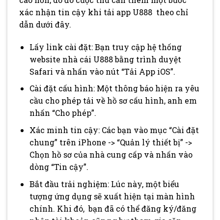
xác nhận tin cậy khi tải app U888 theo chỉ
dẫn dưới đây.
Lấy link cài đặt: Bạn truy cập hệ thống
website nhà cái U888 bằng trình duyệt
Safari và nhấn vào nút “Tải App iOS”.
Cài đặt cấu hình: Một thông báo hiện ra yêu
cầu cho phép tải về hồ sơ cấu hình, anh em
nhấn “Cho phép”.
Xác minh tin cậy: Các bạn vào mục “Cài đặt
chung” trên iPhone -> “Quản lý thiết bị” ->
Chọn hồ sơ của nhà cung cấp và nhấn vào
dòng “Tin cậy”.
Bắt đầu trải nghiệm: Lúc này, một biểu
tượng ứng dụng sẽ xuất hiện tại màn hình
chính. Khi đó, bạn đã có thể đăng ký/đăng