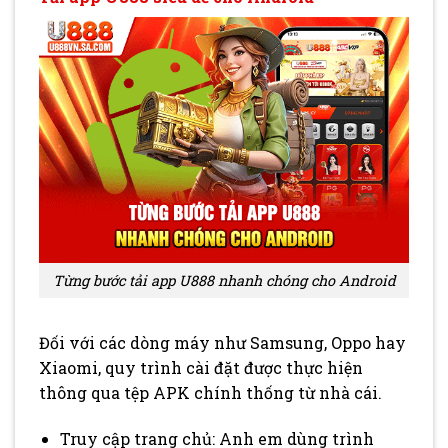
Từng bước tải app U888 nhanh chóng cho Android
Đối với các dòng máy như Samsung, Oppo hay
Xiaomi, quy trình cài đặt được thực hiện
thông qua tệp APK chính thống từ nhà cái.
Truy cập trang chủ: Anh em dùng trình