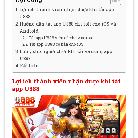
Lợi ích thành viên nhận được khi tải app
U888
Hướng dẫn tải app U888 chi tiết cho iOS và
Android
Tải app U888 siêu dễ cho Android
Tải app U888 cơ bản cho iOS
Lưu ý cho người chơi khi tải và dùng app
U888
Kết luận
Lợi ích thành viên nhận được khi tải
app U888