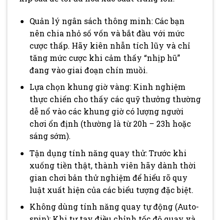
Quản lý ngân sách thông minh: Các bạn
nên chia nhỏ số vốn và bắt đầu với mức
cược thấp. Hãy kiên nhẫn tích lũy và chỉ
tăng mức cược khi cảm thấy “nhịp hũ”
đang vào giai đoạn chín muồi.
Lựa chọn khung giờ vàng: Kinh nghiệm
thực chiến cho thấy các quỹ thưởng thường
dễ nổ vào các khung giờ có lượng người
chơi ổn định (thường là từ 20h – 23h hoặc
sáng sớm).
Tận dụng tính năng quay thử: Trước khi
xuống tiền thật, thành viên hãy dành thời
gian chơi bản thử nghiệm để hiểu rõ quy
luật xuất hiện của các biểu tượng đặc biệt.
Không dùng tính năng quay tự động (Auto-
spin): Khi tự tay điều chỉnh tốc độ quay và