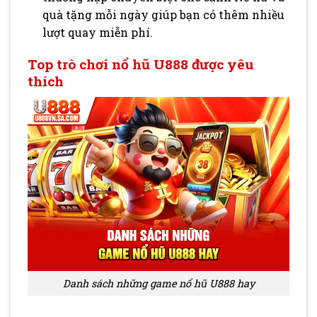
quà tặng mỗi ngày giúp bạn có thêm nhiều
lượt quay miễn phí.
Top trò chơi nổ hũ U888 được yêu
thích
Danh sách những game nổ hũ U888 hay