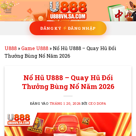
Bỏ
qua
nội
dung
ĐĂNG KÝ
ĐĂNG NHẬP
U888
»
Game U888
»
Nổ Hũ U888 – Quay Hũ Đổi
Thưởng Bùng Nổ Năm 2026
Nổ Hũ U888 – Quay Hũ Đổi
Thưởng Bùng Nổ Năm 2026
ĐĂNG VÀO
THÁNG 1 20, 2026
BỞI
CEO DOPA