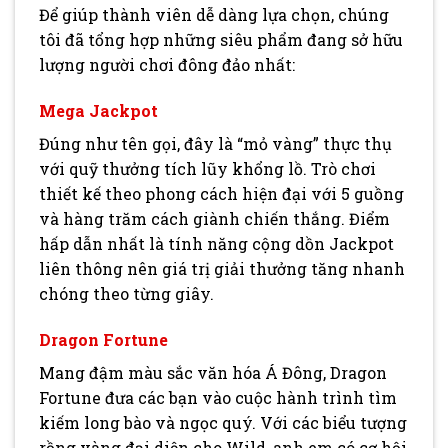
Để giúp thành viên dễ dàng lựa chọn, chúng
tôi đã tổng hợp những siêu phẩm đang sở hữu
lượng người chơi đông đảo nhất:
Mega Jackpot
Đúng như tên gọi, đây là “mỏ vàng” thực thụ
với quỹ thưởng tích lũy khổng lồ. Trò chơi
thiết kế theo phong cách hiện đại với 5 guồng
và hàng trăm cách giành chiến thắng. Điểm
hấp dẫn nhất là tính năng cộng dồn Jackpot
liên thông nên giá trị giải thưởng tăng nhanh
chóng theo từng giây.
Dragon Fortune
Mang đậm màu sắc văn hóa Á Đông, Dragon
Fortune đưa các bạn vào cuộc hành trình tìm
kiếm long bào và ngọc quý. Với các biểu tượng
rồng vàng đại diện cho Wild, anh em có cơ hội