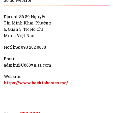
Sơ đồ website
Địa chỉ: Số 89 Nguyễn
Thị Minh Khai, Phường
6, Quận 3, TP. Hồ Chí
Minh, Việt Nam
Hotline: 093 202 0808
Email:
admin@U888vn.sa.com
Website:
https://www.backtobasics.me/