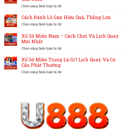
Bắc
Bắt
ở
Chức năng bình luận bị tắt
Là
Song
CEO
Gì?
Thủ
DOPA
Cách Đánh Lô Gan Hiệu Quả, Thắng Lớn
Cách
Hiệu
–
Soi
Quả
ở
Chức năng bình luận bị tắt
Người
Cầu
Cách
Đứng
Hiệu
Đánh
Xổ Số Miền Nam – Cách Chơi Và Lịch Quay
Sau
Quả
Lô
Sự
Mới Nhất
Gan
Phát
ở
Chức năng bình luận bị tắt
Hiệu
Triển
Xổ
Quả,
Của
Số
Thắng
Xổ Số Miền Trung Là Gì? Lịch Quay Và Cơ
U888
Miền
Lớn
Cấu Phát Thưởng
Nam
ở
Chức năng bình luận bị tắt
–
Xổ
Cách
Số
Chơi
Miền
Và
Trung
Lịch
Là
Quay
Gì?
Mới
Lịch
Nhất
Quay
Và
Cơ
Cấu