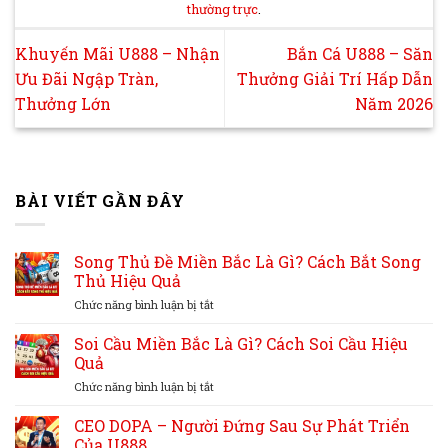
thường trực
.
Khuyến Mãi U888 – Nhận
Bắn Cá U888 – Săn
Ưu Đãi Ngập Tràn,
Thưởng Giải Trí Hấp Dẫn
Thưởng Lớn
Năm 2026
BÀI VIẾT GẦN ĐÂY
Song Thủ Đề Miền Bắc Là Gì? Cách Bắt Song
Thủ Hiệu Quả
ở
Chức năng bình luận bị tắt
Song
Thủ
Soi Cầu Miền Bắc Là Gì? Cách Soi Cầu Hiệu
Đề
Quả
Miền
ở
Chức năng bình luận bị tắt
Bắc
Soi
Là
Cầu
CEO DOPA – Người Đứng Sau Sự Phát Triển
Gì?
Miền
Cách
Của U888