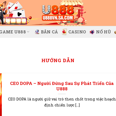
GAME U888
BẮN CÁ
CASINO
NỔ HŨ
HƯỚNG DẪN
CEO DOPA – Người Đứng Sau Sự Phát Triển Của
U888
CEO DOPA là người giữ vai trò then chốt trong việc hoạch
định chiến lược [...]