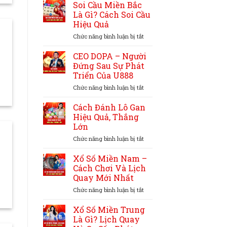
Thủ
Soi Cầu Miền Bắc
Đề
Là Gì? Cách Soi Cầu
Miền
Hiệu Quả
Bắc
ở
Chức năng bình luận bị tắt
Là
Soi
Gì?
Cầu
Cách
CEO DOPA – Người
Miền
Bắt
Đứng Sau Sự Phát
Bắc
Song
Triển Của U888
Là
Thủ
ở
Chức năng bình luận bị tắt
Gì?
Hiệu
CEO
Cách
Quả
DOPA
Soi
Cách Đánh Lô Gan
–
Cầu
Hiệu Quả, Thắng
Người
Hiệu
Lớn
Đứng
Quả
ở
Chức năng bình luận bị tắt
Sau
Cách
Sự
Đánh
Phát
Xổ Số Miền Nam –
Lô
Triển
Cách Chơi Và Lịch
Gan
Của
Quay Mới Nhất
Hiệu
U888
ở
Chức năng bình luận bị tắt
Quả,
Xổ
Thắng
Số
Lớn
Xổ Số Miền Trung
Miền
Là Gì? Lịch Quay
Nam