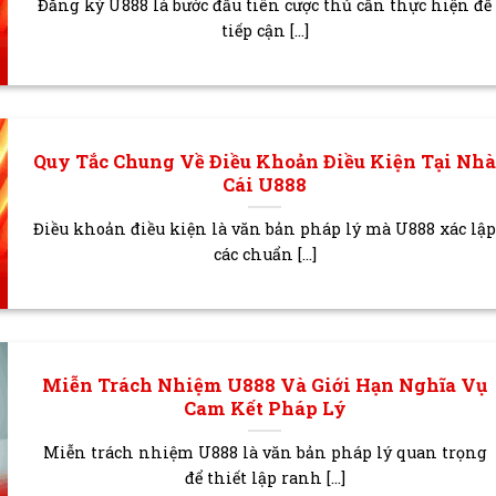
Đăng ký U888 là bước đầu tiên cược thủ cần thực hiện để
tiếp cận [...]
Quy Tắc Chung Về Điều Khoản Điều Kiện Tại Nh
Cái U888
Điều khoản điều kiện là văn bản pháp lý mà U888 xác lậ
các chuẩn [...]
Miễn Trách Nhiệm U888 Và Giới Hạn Nghĩa Vụ
Cam Kết Pháp Lý
Miễn trách nhiệm U888 là văn bản pháp lý quan trọng
để thiết lập ranh [...]