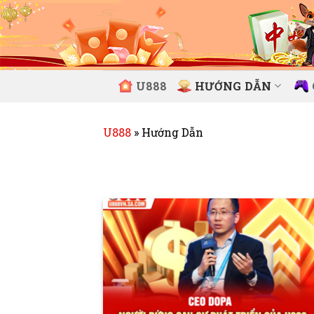
Bỏ
qua
nội
dung
U888
HƯỚNG DẪN
U888
»
Hướng Dẫn