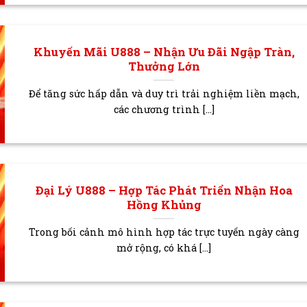
Khuyến Mãi U888 – Nhận Ưu Đãi Ngập Tràn,
Thưởng Lớn
Để tăng sức hấp dẫn và duy trì trải nghiệm liền mạch,
các chương trình [...]
Đại Lý U888 – Hợp Tác Phát Triển Nhận Hoa
Hồng Khủng
Trong bối cảnh mô hình hợp tác trực tuyến ngày càng
mở rộng, có khá [...]