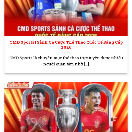
CMD Sports | Sảnh Cá Cược Thể Thao Quốc Tế Đẳng Cấp
2026
CMD Sports là chuyên mục thể thao trực tuyến được nhiều
người quan tâm nhờ [...]