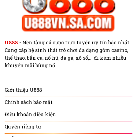
Cơ
Cấu
Phát
Thưởng
U888
- Nền tảng cá cược trực tuyến uy tín bậc nhất.
Cung cấp hệ sinh thái trò chơi đa dạng gồm casino,
thể thao, bắn cá, nổ hũ, đá gà, xổ số,... đi kèm nhiều
khuyến mãi bùng nổ.
Giới thiệu U888
Chính sách bảo mật
Điều khoản điều kiện
Quyền riêng tư