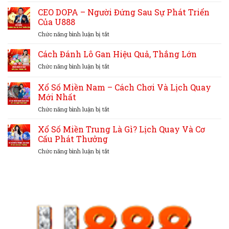
Soi
Là
Cầu
CEO DOPA – Người Đứng Sau Sự Phát Triển
Gì?
Miền
Cách
Của U888
Bắc
Bắt
ở
Chức năng bình luận bị tắt
Là
Song
CEO
Gì?
Thủ
DOPA
Cách Đánh Lô Gan Hiệu Quả, Thắng Lớn
Cách
Hiệu
–
Soi
Quả
ở
Chức năng bình luận bị tắt
Người
Cầu
Cách
Đứng
Hiệu
Đánh
Xổ Số Miền Nam – Cách Chơi Và Lịch Quay
Sau
Quả
Lô
Sự
Mới Nhất
Gan
Phát
ở
Chức năng bình luận bị tắt
Hiệu
Triển
Xổ
Quả,
Của
Số
Thắng
Xổ Số Miền Trung Là Gì? Lịch Quay Và Cơ
U888
Miền
Lớn
Cấu Phát Thưởng
Nam
ở
Chức năng bình luận bị tắt
–
Xổ
Cách
Số
Chơi
Miền
Và
Trung
Lịch
Là
Quay
Gì?
Mới
Lịch
Nhất
Quay
Và