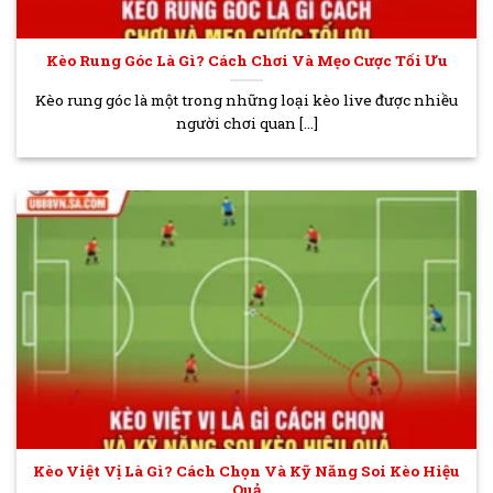
Kèo Rung Góc Là Gì? Cách Chơi Và Mẹo Cược Tối Ưu
Kèo rung góc là một trong những loại kèo live được nhiều
người chơi quan [...]
Kèo Việt Vị Là Gì? Cách Chọn Và Kỹ Năng Soi Kèo Hiệu
Quả