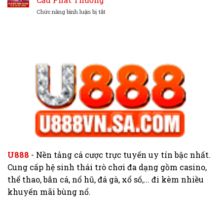
Nam
ở
Chức năng bình luận bị tắt
–
Xổ
Cách
Số
Chơi
Miền
Và
Trung
Lịch
Là
Quay
Gì?
Mới
Lịch
Nhất
Quay
Và
Cơ
Cấu
Phát
Thưởng
U888
- Nền tảng cá cược trực tuyến uy tín bậc nhất.
Cung cấp hệ sinh thái trò chơi đa dạng gồm casino,
thể thao, bắn cá, nổ hũ, đá gà, xổ số,... đi kèm nhiều
khuyến mãi bùng nổ.