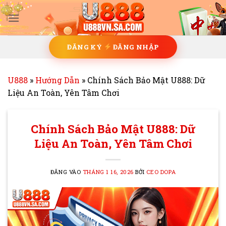
Bỏ
qua
nội
dung
ĐĂNG KÝ
ĐĂNG NHẬP
U888
»
Hướng Dẫn
»
Chính Sách Bảo Mật U888: Dữ
Liệu An Toàn, Yên Tâm Chơi
Chính Sách Bảo Mật U888: Dữ
Liệu An Toàn, Yên Tâm Chơi
ĐĂNG VÀO
THÁNG 1 16, 2026
BỞI
CEO DOPA