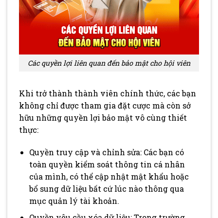
Các quyền lợi liên quan đến bảo mật cho hội viên
Khi trở thành thành viên chính thức, các bạn
không chỉ được tham gia đặt cược mà còn sở
hữu những quyền lợi bảo mật vô cùng thiết
thực:
Quyền truy cập và chỉnh sửa: Các bạn có
toàn quyền kiểm soát thông tin cá nhân
của mình, có thể cập nhật mật khẩu hoặc
bổ sung dữ liệu bất cứ lúc nào thông qua
mục quản lý tài khoản.
Quyền yêu cầu xóa dữ liệu: Trong trường