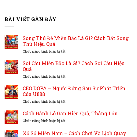
BÀI VIẾT GẦN ĐÂY
Song Thủ Đề Miền Bắc Là Gì? Cách Bắt Song
Thủ Hiệu Quả
ở
Chức năng bình luận bị tắt
Song
Thủ
Soi Cầu Miền Bắc Là Gì? Cách Soi Cầu Hiệu
Đề
Quả
Miền
ở
Chức năng bình luận bị tắt
Bắc
Soi
Là
Cầu
CEO DOPA – Người Đứng Sau Sự Phát Triển
Gì?
Miền
Cách
Của U888
Bắc
Bắt
ở
Chức năng bình luận bị tắt
Là
Song
CEO
Gì?
Thủ
DOPA
Cách Đánh Lô Gan Hiệu Quả, Thắng Lớn
Cách
Hiệu
–
Soi
Quả
ở
Chức năng bình luận bị tắt
Người
Cầu
Cách
Đứng
Hiệu
Đánh
Xổ Số Miền Nam – Cách Chơi Và Lịch Quay
Sau
Quả
Lô