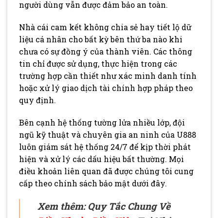
người dùng vẫn được đảm bảo an toàn.
Nhà cái cam kết không chia sẻ hay tiết lộ dữ
liệu cá nhân cho bất kỳ bên thứ ba nào khi
chưa có sự đồng ý của thành viên. Các thông
tin chỉ được sử dụng, thực hiện trong các
trường hợp cần thiết như xác minh danh tính
hoặc xử lý giao dịch tài chính hợp pháp theo
quy định.
Bên cạnh hệ thống tường lửa nhiều lớp, đội
ngũ kỹ thuật và chuyên gia an ninh của U888
luôn giám sát hệ thống 24/7 để kịp thời phát
hiện và xử lý các dấu hiệu bất thường. Mọi
điều khoản liên quan đã được chúng tôi cung
cấp theo chính sách bảo mật dưới đây.
Xem thêm: Quy Tắc Chung Về