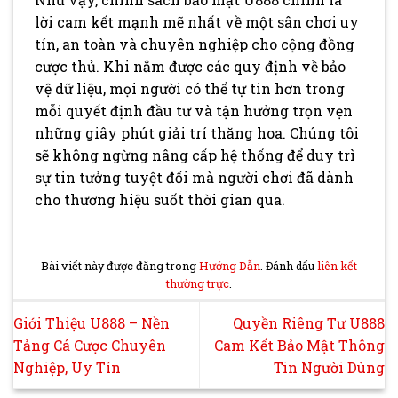
lời cam kết mạnh mẽ nhất về một sân chơi uy
tín, an toàn và chuyên nghiệp cho cộng đồng
cược thủ. Khi nắm được các quy định về bảo
vệ dữ liệu, mọi người có thể tự tin hơn trong
mỗi quyết định đầu tư và tận hưởng trọn vẹn
những giây phút giải trí thăng hoa. Chúng tôi
sẽ không ngừng nâng cấp hệ thống để duy trì
sự tin tưởng tuyệt đối mà người chơi đã dành
cho thương hiệu suốt thời gian qua.
Bài viết này được đăng trong
Hướng Dẫn
. Đánh dấu
liên kết
thường trực
.
Giới Thiệu U888 – Nền
Quyền Riêng Tư U888
Tảng Cá Cược Chuyên
Cam Kết Bảo Mật Thông
Nghiệp, Uy Tín
Tin Người Dùng