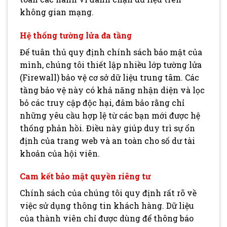
không gian mạng.
Hệ thống tường lửa đa tầng
Để tuân thủ quy định chính sách bảo mật của
mình, chúng tôi thiết lập nhiều lớp tường lửa
(Firewall) bảo vệ cơ sở dữ liệu trung tâm. Các
tầng bảo vệ này có khả năng nhận diện và lọc
bỏ các truy cập độc hại, đảm bảo rằng chỉ
những yêu cầu hợp lệ từ các bạn mới được hệ
thống phản hồi. Điều này giúp duy trì sự ổn
định của trang web và an toàn cho số dư tài
khoản của hội viên.
Cam kết bảo mật quyền riêng tư
Chính sách của chúng tôi quy định rất rõ về
việc sử dụng thông tin khách hàng. Dữ liệu
của thành viên chỉ được dùng để thông báo