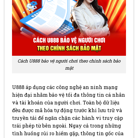
Cách U888 bảo vệ người chơi theo chính sách bảo
mật
U888 áp dụng các công nghệ an ninh mạng
hiện đại nhằm bảo vệ tối đa thông tin cá nhân
và tài khoản của người chơi. Toàn bộ dữ liệu
đều được mã hóa tự động trước khi lưu trữ và
truyền tải để ngăn chặn các hành vi truy cập
trái phép từ bên ngoài. Ngay cả trong những
tình huống rủi ro hiếm gặp, thông tin gốc của