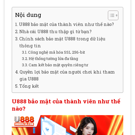
Nội dung
U888 bảo mật của thành viên như thế nào?
Nhà cái U888 thu thập gì từ bạn?
Chính sách bảo mật U888 trong dữ liệu
thông tin
Công nghệ mã hóa SSL 256-bit
Hệ thống tường lửa đa tầng
Cam kết bảo mật quyền riêng tư
Quyền lợi bảo mật của người chơi khi tham
gia U888
Tổng kết
U888 bảo mật của thành viên như thế
nào?