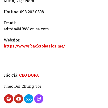
Minh, Việt Nam
Hotline: 093 202 0808
Email:
admin@U888vn.sa.com
Website:
https://www.backtobasics.me/
Tác giả:
CEO DOPA
Theo Dõi Chúng Tôi