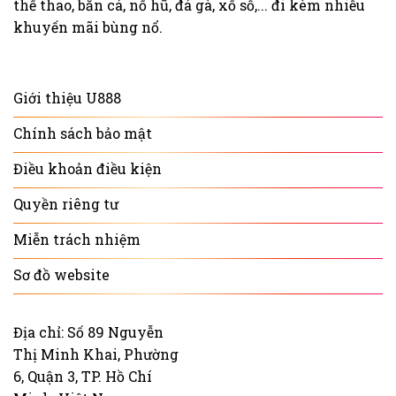
thể thao, bắn cá, nổ hũ, đá gà, xổ số,... đi kèm nhiều
khuyến mãi bùng nổ.
Giới thiệu U888
Chính sách bảo mật
Điều khoản điều kiện
Quyền riêng tư
Miễn trách nhiệm
Sơ đồ website
Địa chỉ: Số 89 Nguyễn
Thị Minh Khai, Phường
6, Quận 3, TP. Hồ Chí