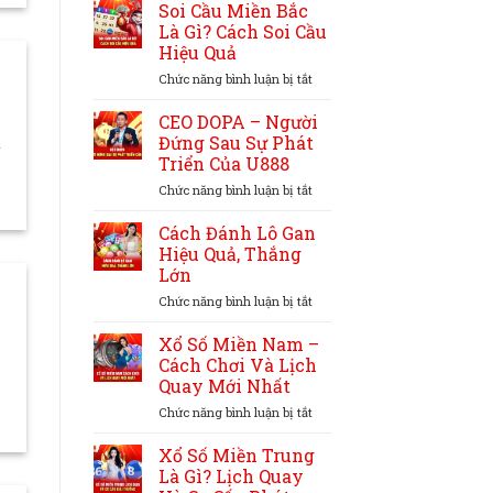
Thủ
Soi Cầu Miền Bắc
Đề
Là Gì? Cách Soi Cầu
Miền
Hiệu Quả
Bắc
ở
Chức năng bình luận bị tắt
Là
Soi
Gì?
Cầu
Cách
CEO DOPA – Người
Miền
Bắt
Đứng Sau Sự Phát
g
Bắc
Song
Triển Của U888
Là
Thủ
ở
Chức năng bình luận bị tắt
Gì?
Hiệu
CEO
Cách
Quả
DOPA
Soi
Cách Đánh Lô Gan
–
Cầu
Hiệu Quả, Thắng
Người
Hiệu
Lớn
Đứng
Quả
ở
Chức năng bình luận bị tắt
Sau
Cách
Sự
Đánh
Phát
Xổ Số Miền Nam –
Lô
Triển
Cách Chơi Và Lịch
Gan
Của
Quay Mới Nhất
Hiệu
U888
ở
Chức năng bình luận bị tắt
Quả,
Xổ
Thắng
Số
Lớn
Xổ Số Miền Trung
Miền
Là Gì? Lịch Quay
Nam