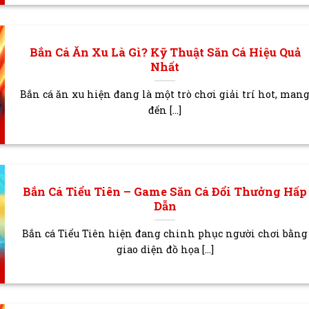
Bắn Cá Ăn Xu Là Gì? Kỹ Thuật Săn Cá Hiệu Quả
Nhất
Bắn cá ăn xu hiện đang là một trò chơi giải trí hot, man
đến [...]
Bắn Cá Tiểu Tiên – Game Săn Cá Đổi Thưởng Hấp
Dẫn
Bắn cá Tiểu Tiên hiện đang chinh phục người chơi bằng
giao diện đồ họa [...]