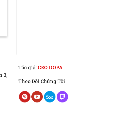
Tác giả:
CEO DOPA
 3,
Theo Dõi Chúng Tôi
m