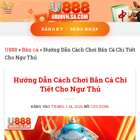
Bỏ
qua
nội
dung
ĐĂNG KÝ
ĐĂNG NHẬP
U888
»
Bắn cá
»
Hướng Dẫn Cách Chơi Bắn Cá Chi Tiết
Cho Ngư Thủ
Hướng Dẫn Cách Chơi Bắn Cá Chi
Tiết Cho Ngư Thủ
ĐĂNG VÀO
THÁNG 1 24, 2026
BỞI
CEO DOPA