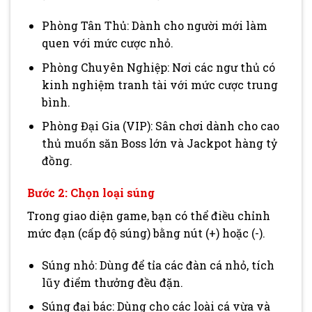
Phòng Tân Thủ: Dành cho người mới làm
quen với mức cược nhỏ.
Phòng Chuyên Nghiệp: Nơi các ngư thủ có
kinh nghiệm tranh tài với mức cược trung
bình.
Phòng Đại Gia (VIP): Sân chơi dành cho cao
thủ muốn săn Boss lớn và Jackpot hàng tỷ
đồng.
Bước 2: Chọn loại súng
Trong giao diện game, bạn có thể điều chỉnh
mức đạn (cấp độ súng) bằng nút (+) hoặc (-).
Súng nhỏ: Dùng để tỉa các đàn cá nhỏ, tích
lũy điểm thưởng đều đặn.
Súng đại bác: Dùng cho các loài cá vừa và