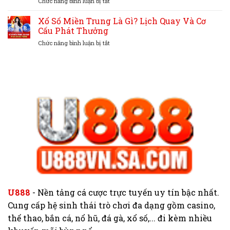
ở
Chức năng bình luận bị tắt
Hiệu
Triển
Xổ
Quả,
Của
Số
Thắng
Xổ Số Miền Trung Là Gì? Lịch Quay Và Cơ
U888
Miền
Lớn
Cấu Phát Thưởng
Nam
ở
Chức năng bình luận bị tắt
–
Xổ
Cách
Số
Chơi
Miền
Và
Trung
Lịch
Là
Quay
Gì?
Mới
Lịch
Nhất
Quay
Và
Cơ
Cấu
Phát
Thưởng
U888
- Nền tảng cá cược trực tuyến uy tín bậc nhất.
Cung cấp hệ sinh thái trò chơi đa dạng gồm casino,
thể thao, bắn cá, nổ hũ, đá gà, xổ số,... đi kèm nhiều