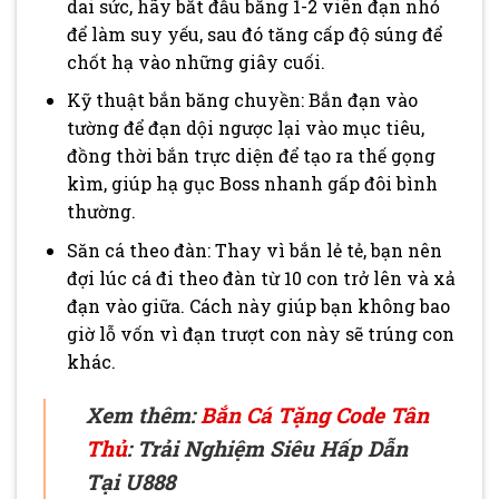
dai sức, hãy bắt đầu bằng 1-2 viên đạn nhỏ
để làm suy yếu, sau đó tăng cấp độ súng để
chốt hạ vào những giây cuối.
Kỹ thuật bắn băng chuyền: Bắn đạn vào
tường để đạn dội ngược lại vào mục tiêu,
đồng thời bắn trực diện để tạo ra thế gọng
kìm, giúp hạ gục Boss nhanh gấp đôi bình
thường.
Săn cá theo đàn: Thay vì bắn lẻ tẻ, bạn nên
đợi lúc cá đi theo đàn từ 10 con trở lên và xả
đạn vào giữa. Cách này giúp bạn không bao
giờ lỗ vốn vì đạn trượt con này sẽ trúng con
khác.
Xem thêm:
Bắn Cá Tặng Code Tân
Thủ
: Trải Nghiệm Siêu Hấp Dẫn
Tại U888