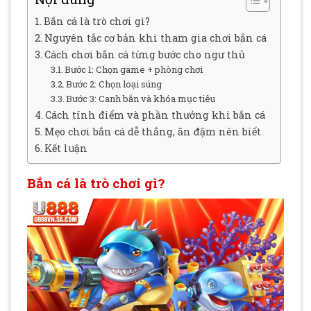
Bắn cá là trò chơi gì?
Nguyên tắc cơ bản khi tham gia chơi bắn cá
Cách chơi bắn cá từng bước cho ngư thủ
Bước 1: Chọn game + phòng chơi
Bước 2: Chọn loại súng
Bước 3: Canh bắn và khóa mục tiêu
Cách tính điểm và phần thưởng khi bắn cá
Mẹo chơi bắn cá dễ thắng, ăn đậm nên biết
Kết luận
Bắn cá là trò chơi gì?