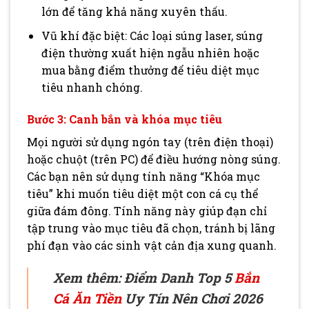
lớn để tăng khả năng xuyên thấu.
Vũ khí đặc biệt: Các loại súng laser, súng
điện thường xuất hiện ngẫu nhiên hoặc
mua bằng điểm thưởng để tiêu diệt mục
tiêu nhanh chóng.
Bước 3: Canh bắn và khóa mục tiêu
Mọi người sử dụng ngón tay (trên điện thoại)
hoặc chuột (trên PC) để điều hướng nòng súng.
Các bạn nên sử dụng tính năng “Khóa mục
tiêu” khi muốn tiêu diệt một con cá cụ thể
giữa đám đông. Tính năng này giúp đạn chỉ
tập trung vào mục tiêu đã chọn, tránh bị lãng
phí đạn vào các sinh vật cản địa xung quanh.
Xem thêm: Điểm Danh Top 5
Bắn
Cá Ăn Tiền
Uy Tín Nên Chơi 2026