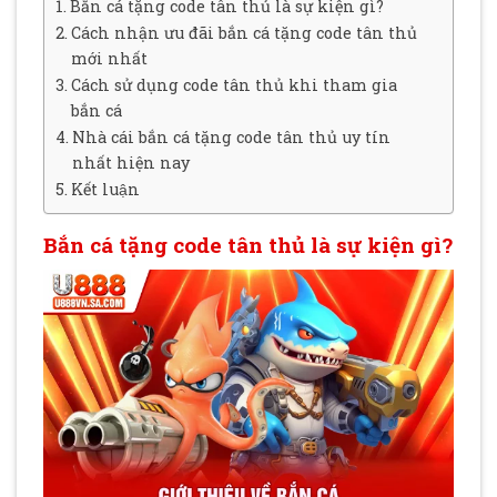
Bắn cá tặng code tân thủ là sự kiện gì?
Cách nhận ưu đãi bắn cá tặng code tân thủ
mới nhất
Cách sử dụng code tân thủ khi tham gia
bắn cá
Nhà cái bắn cá tặng code tân thủ uy tín
nhất hiện nay
Kết luận
Bắn cá tặng code tân thủ là sự kiện gì?