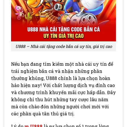
U888 – Nhà cái tặng code bắn cá uy tín, giá trị cao
Nếu bạn đang tìm kiếm một nhà cái uy tín để
trải nghiệm bắn cá và nhận những phần
thưởng khủng, U888 chính là lựa chọn hoàn
hảo hiện nay! Với chất lượng dịch vụ đỉnh cao
và chương trình khuyến mãi cực hấp dẫn. Đây
không chỉ thu hút những tay cược lâu năm
mà còn chào đón những người chơi mới với
các phần quà tân thủ giá trị.
Lý do
m U888
là sự lựa chọn số 1 trong lòng