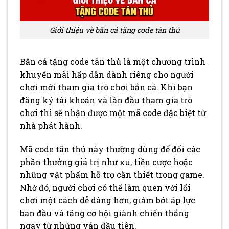
Giới thiệu về bắn cá tặng code tân thủ
Bắn cá tặng code tân thủ là một chương trình
khuyến mãi hấp dẫn dành riêng cho người
chơi mới tham gia trò chơi bắn cá. Khi bạn
đăng ký tài khoản và lần đầu tham gia trò
chơi thì sẽ nhận được một mã code đặc biệt từ
nhà phát hành.
Mã code tân thủ này thường dùng để đổi các
phần thưởng giá trị như xu, tiền cược hoặc
những vật phẩm hỗ trợ cần thiết trong game.
Nhờ đó, người chơi có thể làm quen với lối
chơi một cách dễ dàng hơn, giảm bớt áp lực
ban đầu và tăng cơ hội giành chiến thắng
ngay từ những ván đầu tiên.