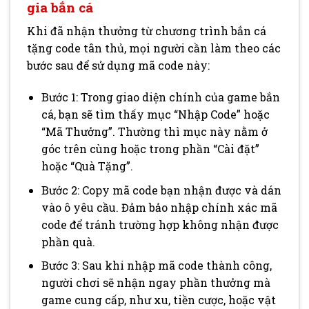
gia bắn cá
Khi đã nhận thưởng từ chương trình bắn cá
tặng code tân thủ, mọi người cần làm theo các
bước sau để sử dụng mã code này:
Bước 1: Trong giao diện chính của game bắn
cá, bạn sẽ tìm thấy mục “Nhập Code” hoặc
“Mã Thưởng”. Thường thì mục này nằm ở
góc trên cùng hoặc trong phần “Cài đặt”
hoặc “Quà Tặng”.
Bước 2: Copy mã code bạn nhận được và dán
vào ô yêu cầu. Đảm bảo nhập chính xác mã
code để tránh trường hợp không nhận được
phần quà.
Bước 3: Sau khi nhập mã code thành công,
người chơi sẽ nhận ngay phần thưởng mà
game cung cấp, như xu, tiền cược, hoặc vật