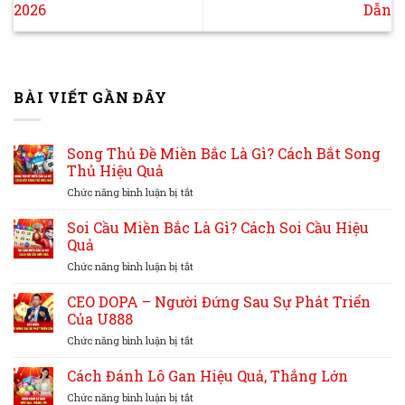
2026
Dẫn
BÀI VIẾT GẦN ĐÂY
Song Thủ Đề Miền Bắc Là Gì? Cách Bắt Song
Thủ Hiệu Quả
ở
Chức năng bình luận bị tắt
Song
Thủ
Soi Cầu Miền Bắc Là Gì? Cách Soi Cầu Hiệu
Đề
Quả
Miền
ở
Chức năng bình luận bị tắt
Bắc
Soi
Là
Cầu
CEO DOPA – Người Đứng Sau Sự Phát Triển
Gì?
Miền
Cách
Của U888
Bắc
Bắt
ở
Chức năng bình luận bị tắt
Là
Song
CEO
Gì?
Thủ
DOPA
Cách Đánh Lô Gan Hiệu Quả, Thắng Lớn
Cách
Hiệu
–
Soi
Quả
ở
Chức năng bình luận bị tắt
Người
Cầu