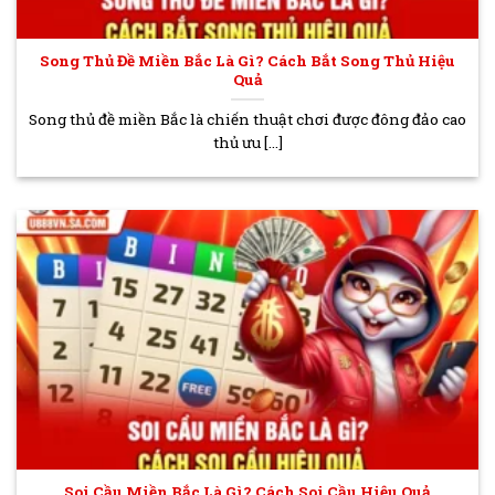
Song Thủ Đề Miền Bắc Là Gì? Cách Bắt Song Thủ Hiệu
Quả
Song thủ đề miền Bắc là chiến thuật chơi được đông đảo cao
thủ ưu [...]
Soi Cầu Miền Bắc Là Gì? Cách Soi Cầu Hiệu Quả