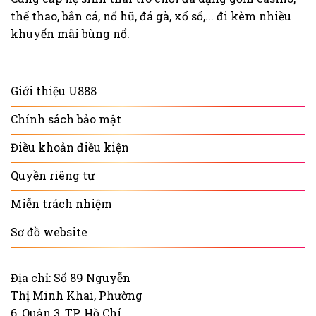
thể thao, bắn cá, nổ hũ, đá gà, xổ số,... đi kèm nhiều
khuyến mãi bùng nổ.
Giới thiệu U888
Chính sách bảo mật
Điều khoản điều kiện
Quyền riêng tư
Miễn trách nhiệm
Sơ đồ website
Địa chỉ: Số 89 Nguyễn
Thị Minh Khai, Phường
6, Quận 3, TP. Hồ Chí