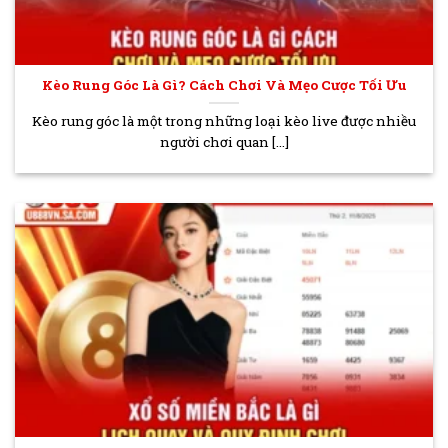
Kèo Rung Góc Là Gì? Cách Chơi Và Mẹo Cược Tối Ưu
Kèo rung góc là một trong những loại kèo live được nhiều
người chơi quan [...]