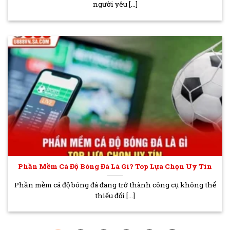
người yêu [...]
Phần Mềm Cá Độ Bóng Đá Là Gì? Top Lựa Chọn Uy Tín
Phần mềm cá độ bóng đá đang trở thành công cụ không thể
thiếu đối [...]