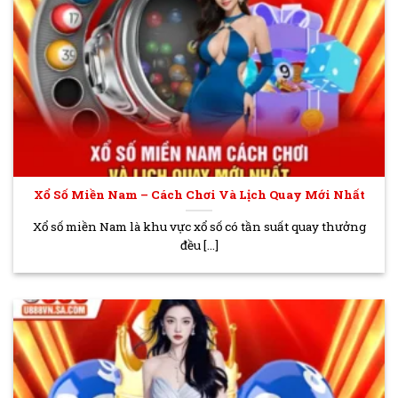
Xổ Số Miền Nam – Cách Chơi Và Lịch Quay Mới Nhất
Xổ số miền Nam là khu vực xổ số có tần suất quay thưởng
đều [...]