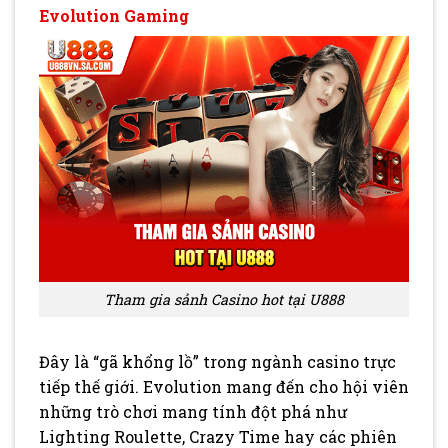
Evolution Gaming
Tham gia sảnh Casino hot tại U888
Đây là “gã khổng lồ” trong ngành casino trực
tiếp thế giới. Evolution mang đến cho hội viên
những trò chơi mang tính đột phá như
Lighting Roulette, Crazy Time hay các phiên