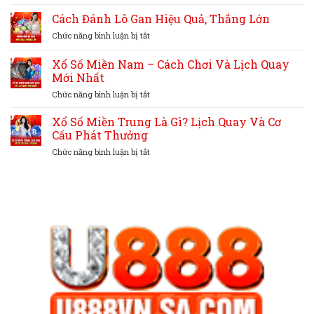
CEO
Gì?
Thủ
DOPA
Cách Đánh Lô Gan Hiệu Quả, Thắng Lớn
Cách
Hiệu
–
Soi
Quả
ở
Chức năng bình luận bị tắt
Người
Cầu
Cách
Đứng
Hiệu
Đánh
Xổ Số Miền Nam – Cách Chơi Và Lịch Quay
Sau
Quả
Lô
Sự
Mới Nhất
Gan
Phát
ở
Chức năng bình luận bị tắt
Hiệu
Triển
Xổ
Quả,
Của
Số
Thắng
Xổ Số Miền Trung Là Gì? Lịch Quay Và Cơ
U888
Miền
Lớn
Cấu Phát Thưởng
Nam
ở
Chức năng bình luận bị tắt
–
Xổ
Cách
Số
Chơi
Miền
Và
Trung
Lịch
Là
Quay
Gì?
Mới
Lịch
Nhất
Quay
Và
Cơ
Cấu
Phát
Thưởng