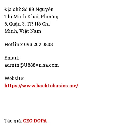
Địa chỉ: Số 89 Nguyễn
Thị Minh Khai, Phường
6, Quận 3, TP. Hồ Chí
Minh, Việt Nam
Hotline: 093 202 0808
Email:
admin@U888vn.sa.com
Website:
https://www.backtobasics.me/
Tác giả:
CEO DOPA