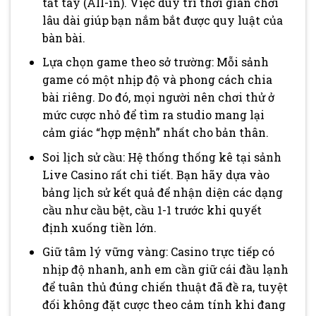
tất tay (All-in). Việc duy trì thời gian chơi
lâu dài giúp bạn nắm bắt được quy luật của
bàn bài.
Lựa chọn game theo sở trường: Mỗi sảnh
game có một nhịp độ và phong cách chia
bài riêng. Do đó, mọi người nên chơi thử ở
mức cược nhỏ để tìm ra studio mang lại
cảm giác “hợp mệnh” nhất cho bản thân.
Soi lịch sử cầu: Hệ thống thống kê tại sảnh
Live Casino rất chi tiết. Bạn hãy dựa vào
bảng lịch sử kết quả để nhận diện các dạng
cầu như cầu bệt, cầu 1-1 trước khi quyết
định xuống tiền lớn.
Giữ tâm lý vững vàng: Casino trực tiếp có
nhịp độ nhanh, anh em cần giữ cái đầu lạnh
để tuân thủ đúng chiến thuật đã đề ra, tuyệt
đối không đặt cược theo cảm tính khi đang