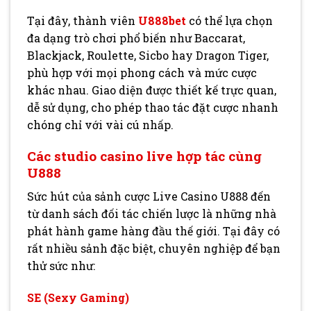
Tại đây, thành viên
U888bet
có thể lựa chọn
đa dạng trò chơi phổ biến như Baccarat,
Blackjack, Roulette, Sicbo hay Dragon Tiger,
phù hợp với mọi phong cách và mức cược
khác nhau. Giao diện được thiết kế trực quan,
dễ sử dụng, cho phép thao tác đặt cược nhanh
chóng chỉ với vài cú nhấp.
Các studio casino live hợp tác cùng
U888
Sức hút của sảnh cược Live Casino U888 đến
từ danh sách đối tác chiến lược là những nhà
phát hành game hàng đầu thế giới. Tại đây có
rất nhiều sảnh đặc biệt, chuyên nghiệp để bạn
thử sức như:
SE (Sexy Gaming)