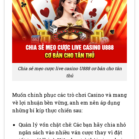
Chia sẻ mẹo cược live casino U888 cơ bản cho tân
thủ
Muốn chinh phục các trò chơi Casino và mang
về lợi nhuận bền vững, anh em nên áp dụng
những bí kíp thực chiến sau:
Quản lý vốn chặt chẽ: Các bạn hãy chia nhỏ
ngân sách vào nhiều ván cược thay vì đặt