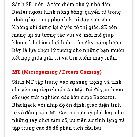
Sảnh SE luôn là tâm điểm chú ý nhờ dàn
Dealer ngoại hình nóng bỏng, quyến rũ trong
những bộ trang phục bikini đầy sức sống.
Không chỉ dừng lại ở yếu tố thị giác, SE còn
mang lại sự tương tác vui vẻ, mới mẻ giúp
không khí bàn chơi luôn tràn đầy năng lượng.
Đây là lựa chọn lý tưởng cho những bạn muốn
kết hợp giữa giải trí và tìm kiếm may mắn.
MT (Microgaming / Dream Gaming)
Sảnh MT tập trung vào sự sang trọng và tính
chuyên nghiệp chuẩn Âu Mỹ. Tại đây, anh em
sẽ được trải nghiệm các bàn cược Baccarat,
Blackjack với nhịp độ ổn định, giao diện tinh
tế và đẳng cấp. MT Casino cực kỳ phù hợp cho
những tay chơi tầm cỡ, ưu tiên sự tĩnh lặng và
tập trung cao độ để phân tích cầu bài.