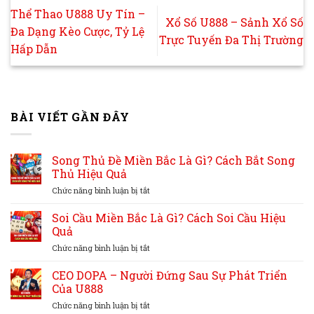
Thể Thao U888 Uy Tín –
Xổ Số U888 – Sảnh Xổ Số
Đa Dạng Kèo Cược, Tỷ Lệ
Trực Tuyến Đa Thị Trường
Hấp Dẫn
BÀI VIẾT GẦN ĐÂY
Song Thủ Đề Miền Bắc Là Gì? Cách Bắt Song
Thủ Hiệu Quả
ở
Chức năng bình luận bị tắt
Song
Thủ
Soi Cầu Miền Bắc Là Gì? Cách Soi Cầu Hiệu
Đề
Quả
Miền
ở
Chức năng bình luận bị tắt
Bắc
Soi
Là
Cầu
CEO DOPA – Người Đứng Sau Sự Phát Triển
Gì?
Miền
Cách
Của U888
Bắc
Bắt
ở
Chức năng bình luận bị tắt
Là
Song