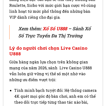
Roulette, Sicbo với mức giới hạn cược vô cùng
linh hoạt từ mức phổ thông đến những bàn
VIP dành riêng cho đại gia.
Xem thêm:
Xổ Số U888
– Sảnh Xổ
Số Trực Tuyến Đa Thị Trường
Lý do người chơi chọn Live Casino
U888
Giữa hàng ngàn lựa chọn trên không gian
mạng của năm 2026, sảnh Live Casino U888
vẫn luôn giữ vững vị thế số một nhờ vào
những ưu điểm vượt trội:
Tính minh bạch tuyệt đối: Hệ thống camera
4K quét mọi góc độ bàn chơi, anh em có thể
theo dõi trực tiếp từng thao tác xào bài,