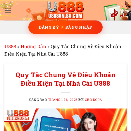
Bỏ
qua
nội
dung
ĐĂNG KÝ
ĐĂNG NHẬP
U888
»
Hướng Dẫn
»
Quy Tắc Chung Về Điều Khoản
Điều Kiện Tại Nhà Cái U888
Quy Tắc Chung Về Điều Khoản
Điều Kiện Tại Nhà Cái U888
ĐĂNG VÀO
THÁNG 1 16, 2026
BỞI
CEO DOPA