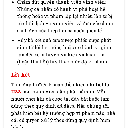
Chấm dứt quyền thành viên vĩnh viễn:
Những cá nhân có hành vi phá hoại hệ
thống hoặc vi phạm lặp lại nhiều lần sẽ bị
từ chối dịch vụ vĩnh viễn và đưa vào danh
sách đen của hiệp hội cá cược quốc tế.
Hủy bỏ kết quả cược: Mọi phiếu cược phát
sinh từ lỗi hệ thống hoặc do hành vi gian
lận đều sẽ bị tuyên vô hiệu và hoàn trả
(hoặc thu hồi) tùy theo mức độ vi phạm.
Lời kết
Trên đây là điều khoản điều kiện chi tiết tại
U88
mà thành viên cần phải nắm rõ. Mỗi
người chơi khi cá cược tại đây bắt buộc làm
đúng theo quy định đã đề ra. Nếu chúng tôi
phát hiện bất kỳ trường hợp vi phạm nào, nhà
cái có quyền xử lý theo đúng quy định hiện
hành.