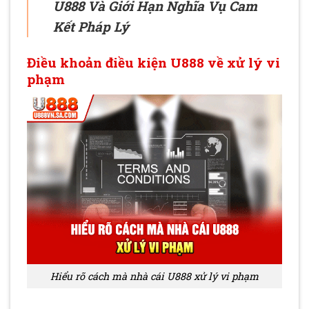
U888 Và Giới Hạn Nghĩa Vụ Cam
Kết Pháp Lý
Điều khoản điều kiện U888 về xử lý vi
phạm
Hiểu rõ cách mà nhà cái U888 xử lý vi phạm