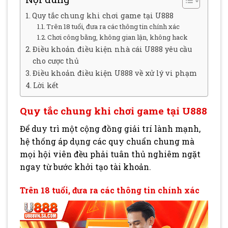
Quy tắc chung khi chơi game tại U888
Trên 18 tuổi, đưa ra các thông tin chính xác
Chơi công bằng, không gian lận, không hack
Điều khoản điều kiện nhà cái U888 yêu cầu
cho cược thủ
Điều khoản điều kiện U888 về xử lý vi phạm
Lời kết
Quy tắc chung khi chơi game tại U888
Để duy trì một cộng đồng giải trí lành mạnh,
hệ thống áp dụng các quy chuẩn chung mà
mọi hội viên đều phải tuân thủ nghiêm ngặt
ngay từ bước khởi tạo tài khoản.
Trên 18 tuổi, đưa ra các thông tin chính xác