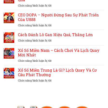
Miền
ở
Chức năng bình luận bị tắt
Bắc
Soi
Là
Cầu
CEO DOPA – Người Đứng Sau Sự Phát Triển
Gì?
Miền
Cách
Của U888
Bắc
Bắt
ở
Chức năng bình luận bị tắt
Là
Song
CEO
Gì?
Thủ
DOPA
Cách Đánh Lô Gan Hiệu Quả, Thắng Lớn
Cách
Hiệu
–
Soi
Quả
ở
Chức năng bình luận bị tắt
Người
Cầu
Cách
Đứng
Hiệu
Đánh
Xổ Số Miền Nam – Cách Chơi Và Lịch Quay
Sau
Quả
Lô
Sự
Mới Nhất
Gan
Phát
ở
Chức năng bình luận bị tắt
Hiệu
Triển
Xổ
Quả,
Của
Số
Thắng
Xổ Số Miền Trung Là Gì? Lịch Quay Và Cơ
U888
Miền
Lớn
Cấu Phát Thưởng
Nam
ở
Chức năng bình luận bị tắt
–
Xổ
Cách
Số
Chơi
Miền
Và
Trung
Lịch
Là
Quay
Gì?
Mới