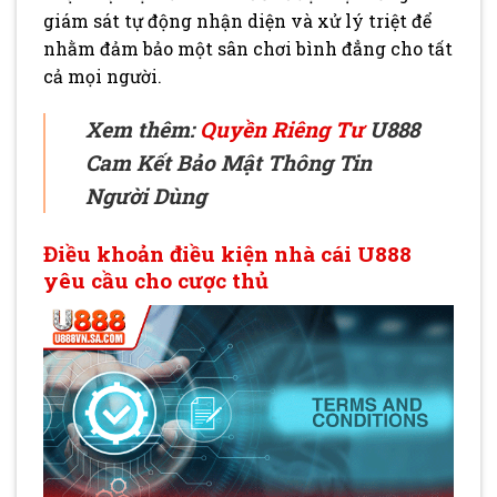
giám sát tự động nhận diện và xử lý triệt để
nhằm đảm bảo một sân chơi bình đẳng cho tất
cả mọi người.
Xem thêm:
Quyền Riêng Tư
U888
Cam Kết Bảo Mật Thông Tin
Người Dùng
Điều khoản điều kiện nhà cái U888
yêu cầu cho cược thủ