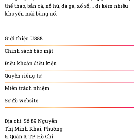
thể thao, bắn cá, nổ hũ, đá gà, xổ số,... đi kèm nhiều
khuyến mãi bùng nổ.
Giới thiệu U888
Chính sách bảo mật
Điều khoản điều kiện
Quyền riêng tư
Miễn trách nhiệm
Sơ đồ website
Địa chỉ: Số 89 Nguyễn
Thị Minh Khai, Phường
6, Quận 3, TP. Hồ Chí