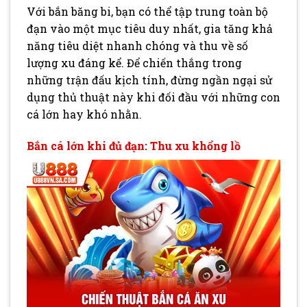
Với bắn băng bi, bạn có thể tập trung toàn bộ
đạn vào một mục tiêu duy nhất, gia tăng khả
năng tiêu diệt nhanh chóng và thu về số
lượng xu đáng kể. Để chiến thắng trong
những trận đấu kịch tính, đừng ngần ngại sử
dụng thủ thuật này khi đối đầu với những con
cá lớn hay khó nhằn.
Bắn cá lớn khi đủ đạn: Thu xu khổng lồ