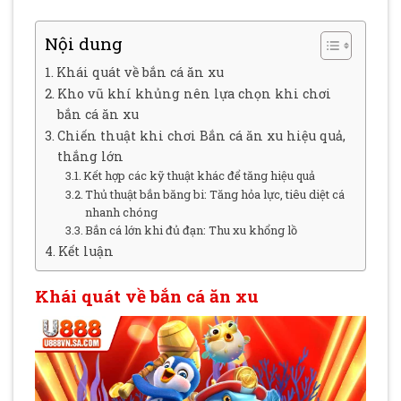
Nội dung
Khái quát về bắn cá ăn xu
Kho vũ khí khủng nên lựa chọn khi chơi
bắn cá ăn xu
Chiến thuật khi chơi Bắn cá ăn xu hiệu quả,
thắng lớn
Kết hợp các kỹ thuật khác để tăng hiệu quả
Thủ thuật bắn băng bi: Tăng hỏa lực, tiêu diệt cá
nhanh chóng
Bắn cá lớn khi đủ đạn: Thu xu khổng lồ
Kết luận
Khái quát về bắn cá ăn xu