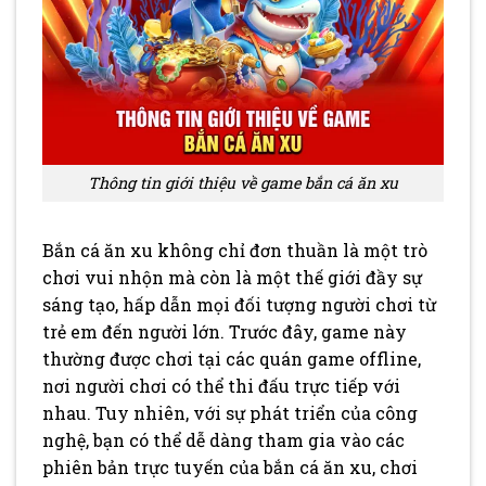
Thông tin giới thiệu về game bắn cá ăn xu
Bắn cá ăn xu không chỉ đơn thuần là một trò
chơi vui nhộn mà còn là một thế giới đầy sự
sáng tạo, hấp dẫn mọi đối tượng người chơi từ
trẻ em đến người lớn. Trước đây, game này
thường được chơi tại các quán game offline,
nơi người chơi có thể thi đấu trực tiếp với
nhau. Tuy nhiên, với sự phát triển của công
nghệ, bạn có thể dễ dàng tham gia vào các
phiên bản trực tuyến của bắn cá ăn xu, chơi