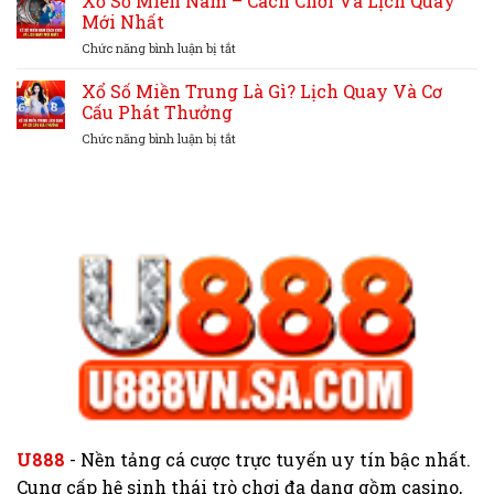
Xổ Số Miền Nam – Cách Chơi Và Lịch Quay
Quả
Lô
Sự
Mới Nhất
Gan
Phát
ở
Chức năng bình luận bị tắt
Hiệu
Triển
Xổ
Quả,
Của
Số
Thắng
Xổ Số Miền Trung Là Gì? Lịch Quay Và Cơ
U888
Miền
Lớn
Cấu Phát Thưởng
Nam
ở
Chức năng bình luận bị tắt
–
Xổ
Cách
Số
Chơi
Miền
Và
Trung
Lịch
Là
Quay
Gì?
Mới
Lịch
Nhất
Quay
Và
Cơ
Cấu
Phát
Thưởng
U888
- Nền tảng cá cược trực tuyến uy tín bậc nhất.
Cung cấp hệ sinh thái trò chơi đa dạng gồm casino,