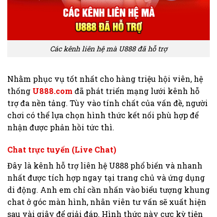
Các kênh liên hệ mà U888 đã hỗ trợ
Nhằm phục vụ tốt nhất cho hàng triệu hội viên, hệ
thống
U888.com
đã phát triển mạng lưới kênh hỗ
trợ đa nền tảng. Tùy vào tính chất của vấn đề, người
chơi có thể lựa chọn hình thức kết nối phù hợp để
nhận được phản hồi tức thì.
Chat trực tuyến (Live Chat)
Đây là kênh hỗ trợ liên hệ U888 phổ biến và nhanh
nhất được tích hợp ngay tại trang chủ và ứng dụng
di động. Anh em chỉ cần nhấn vào biểu tượng khung
chat ở góc màn hình, nhân viên tư vấn sẽ xuất hiện
sau vài giây để giải đáp. Hình thức này cực kỳ tiện