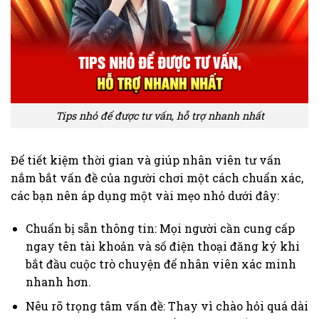
Tips nhỏ để được tư vấn, hỗ trợ nhanh nhất
Để tiết kiệm thời gian và giúp nhân viên tư vấn
nắm bắt vấn đề của người chơi một cách chuẩn xác,
các bạn nên áp dụng một vài mẹo nhỏ dưới đây:
Chuẩn bị sẵn thông tin: Mọi người cần cung cấp
ngay tên tài khoản và số điện thoại đăng ký khi
bắt đầu cuộc trò chuyện để nhân viên xác minh
nhanh hơn.
Nêu rõ trọng tâm vấn đề: Thay vì chào hỏi quá dài