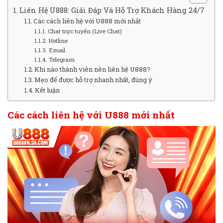
Liên Hệ U888: Giải Đáp Và Hỗ Trợ Khách Hàng 24/7
Các cách liên hệ với U888 mới nhất
Chat trực tuyến (Live Chat)
Hotline
Email
Telegram
Khi nào thành viên nên liên hệ U888?
Mẹo để được hỗ trợ nhanh nhất, đúng ý
Kết luận
Các cách liên hệ với U888 mới nhất