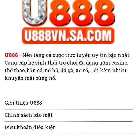
U888
- Nền tảng cá cược trực tuyến uy tín bậc nhất.
Cung cấp hệ sinh thái trò chơi đa dạng gồm casino,
thể thao, bắn cá, nổ hũ, đá gà, xổ số,... đi kèm nhiều
khuyến mãi bùng nổ.
Giới thiệu U888
Chính sách bảo mật
Điều khoản điều kiện