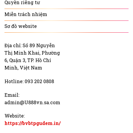
Quyền riêng tư
Miễn trách nhiệm
Sơ đồ website
Địa chỉ: Số 89 Nguyễn
Thị Minh Khai, Phường
6, Quận 3, TP. Hồ Chí
Minh, Việt Nam
Hotline: 093 202 0808
Email:
admin@U888vn.sa.com
Website:
https://bvbtpgudem.in/