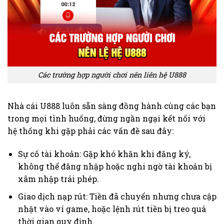
Các trường hợp người chơi nên liên hệ U888
Nhà cái U888 luôn sẵn sàng đồng hành cùng các bạn
trong mọi tình huống, đừng ngần ngại kết nối với
hệ thống khi gặp phải các vấn đề sau đây:
Sự cố tài khoản: Gặp khó khăn khi đăng ký,
không thể đăng nhập hoặc nghi ngờ tài khoản bị
xâm nhập trái phép.
Giao dịch nạp rút: Tiền đã chuyển nhưng chưa cập
nhật vào ví game, hoặc lệnh rút tiền bị treo quá
thời gian quy định.