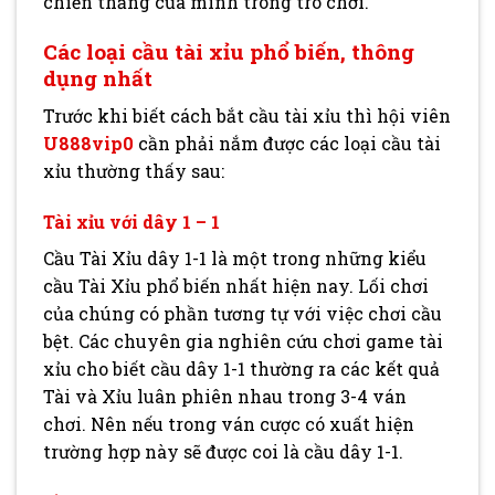
chiến thắng của mình trong trò chơi.
Các loại cầu tài xỉu phổ biến, thông
dụng nhất
Trước khi biết cách bắt cầu tài xỉu thì hội viên
U888vip0
cần phải nắm được các loại cầu tài
xỉu thường thấy sau:
Tài xỉu với dây 1 – 1
Cầu Tài Xỉu dây 1-1 là một trong những kiểu
cầu Tài Xỉu phổ biến nhất hiện nay. Lối chơi
của chúng có phần tương tự với việc chơi cầu
bệt. Các chuyên gia nghiên cứu chơi game tài
xỉu cho biết cầu dây 1-1 thường ra các kết quả
Tài và Xỉu luân phiên nhau trong 3-4 ván
chơi. Nên nếu trong ván cược có xuất hiện
trường hợp này sẽ được coi là cầu dây 1-1.