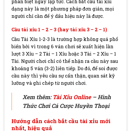
phân biệt ngay lập tức. Cách bắt cầu tài xỉu
dạng này là một phương pháp đơn giản, mọi
người chỉ cần để ý dấu hiệu này là được.
Cầu tài xỉu 1 – 2 – 3 (hay tài xỉu 3 – 2 – 1)
Cầu Tài Xỉu 1-2-3 là trường hợp không quá phổ
biến bởi vì trong 6 ván chơi sẽ xuất hiện lần
lượt 3 Xỉu – 2 Tài – 1 Xỉu hoặc 3 Tài – 2 Xỉu – 1
Tài. Người chơi chỉ có thể nhận ra cầu này sau
khoảng 5 ván (3-2) liên tiếp. Do đó, để soi được
cầu này thì yêu cầu sự cẩn thận, quan sát kỹ
lưỡng và ghi chép từ người chơi.
Xem thêm:
Tài Xỉu Online
– Hình
Thức Chơi Cá Cược Huyền Thoại
Hướng dẫn cách bắt cầu tài xỉu mới
nhất, hiệu quả